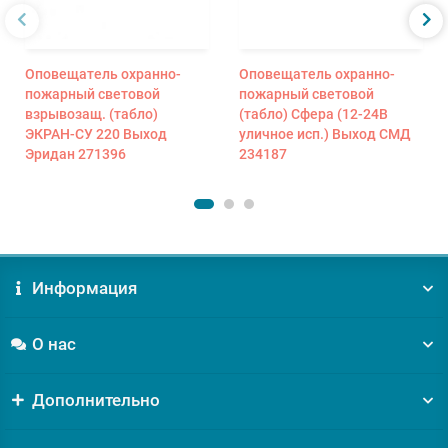
Оповещатель охранно-
Оповещатель охранно-
пожарный световой
пожарный световой
взрывозащ. (табло)
(табло) Сфера (12-24В
ЭКРАН-СУ 220 Выход
уличное исп.) Выход СМД
Эридан 271396
234187
Информация
О нас
Дополнительно