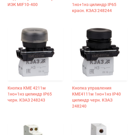
ИЭК MIF10-400
1но+1нз цилиндр IP65
красн. КЭАЗ 248244
Кнопка КМЕ 4211м
Кнопка управления
1но+1нз цилиндр IP65
КМЕ4111м 1но+1нз IP40
черн. КЭАЗ 248243
цилиндр черн. КЭАЗ
248240