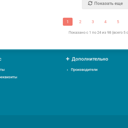
Показать еще
1
2
3
4
5
Показано с 1 по 24 из 98 (всего 5
с
Дополнительно
кты
Производители
реквизиты