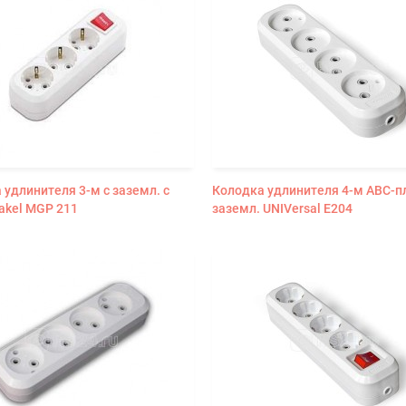
 удлинителя 3-м с заземл. с
Колодка удлинителя 4-м АВС-пл
akel MGP 211
заземл. UNIVersal E204