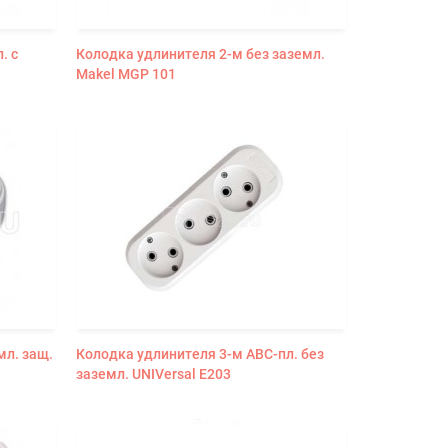
. с
Колодка удлинителя 2-м без заземл.
Makel MGP 101
мл. защ.
Колодка удлинителя 3-м АВС-пл. без
заземл. UNIVersal E203