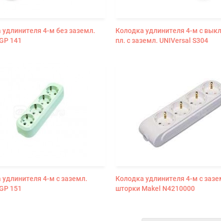
 удлинителя 4-м без заземл.
Колодка удлинителя 4-м с выкл
GP 141
пл. с заземл. UNIVersal S304
 удлинителя 4-м с заземл.
Колодка удлинителя 4-м с зазе
GP 151
шторки Makel N4210000