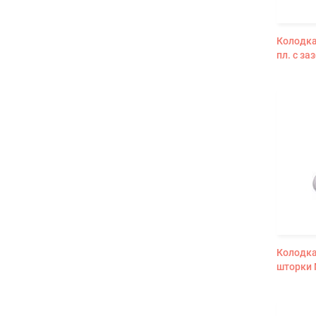
Колодка
пл. с за
Колодка
шторки 