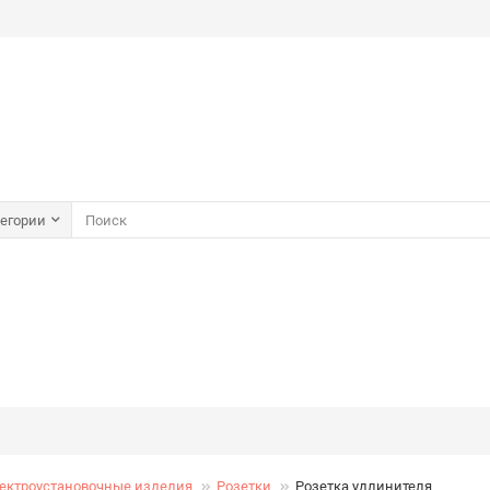
тегории
ектроустановочные изделия
Розетки
Розетка удлинителя