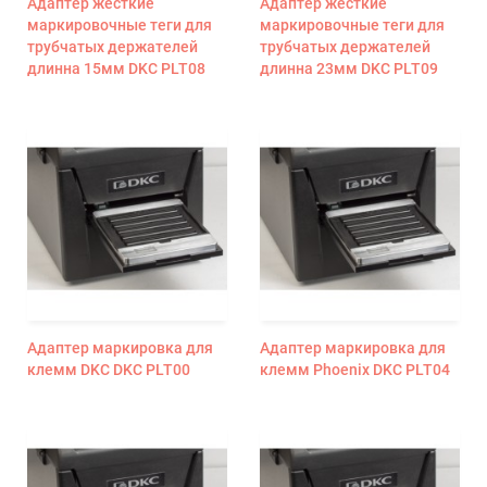
Адаптер жесткие
Адаптер жесткие
маркировочные теги для
маркировочные теги для
трубчатых держателей
трубчатых держателей
длинна 15мм DKC PLT08
длинна 23мм DKC PLT09
Адаптер маркировка для
Адаптер маркировка для
клемм DKC DKC PLT00
клемм Phoeniх DKC PLT04