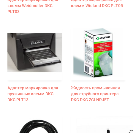
клемм Weidmuller DKC
клемм Wieland DKC PLT05
PLT03
Адаптер маркировка для
Жидкость промывочная
пружинных клемм DKC
для струйного принтера
DKC PLT13
DKC DKC ZCLNRJET