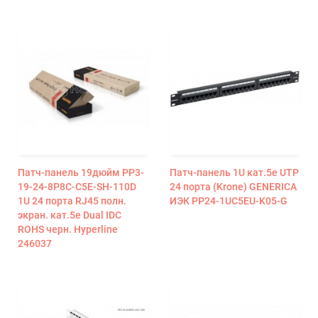
Патч-панель 19дюйм PP3-
Патч-панель 1U кат.5е UTP
19-24-8P8C-C5E-SH-110D
24 порта (Krone) GENERICA
1U 24 порта RJ45 полн.
ИЭК PP24-1UC5EU-K05-G
экран. кат.5e Dual IDC
ROHS черн. Hyperline
246037