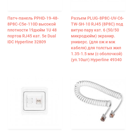
Патч-панель PPHD-19-48-
Разъем PLUG-8P8C-UV-C6-
8P8C-C5e-110D высокой
TW-SH-10 RJ45 (8P8C) под
плотности 19дюйм 1U 48
витую пару кат. 6 (50/50
портов RJ45 кат. 5e Dual
микродюйм) экранир.
IDC Hyperline 32809
универс. (для ож и мж
кабеля) для толстых жил
1.35-1.5 мм (с оболочкой)
(уп.10шт) Hyperline 49340