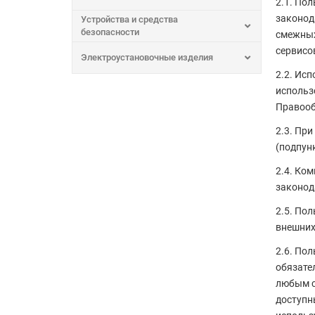
2.1. По
законод
Устройства и средства
безопасности
смежных
сервисо
Электроустановочные изделия
2.2. Ис
использ
Правооб
2.3. Пр
(подпунк
2.4. Ко
законод
2.5. По
внешних
2.6. Пол
обязате
любым с
доступн