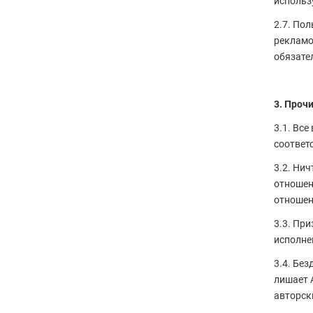
использ
2.7. По
рекламо
обязател
3. Проч
3.1. Вс
соответ
3.2. Ни
отношен
отношен
3.3. Пр
исполне
3.4. Бе
лишает 
авторск