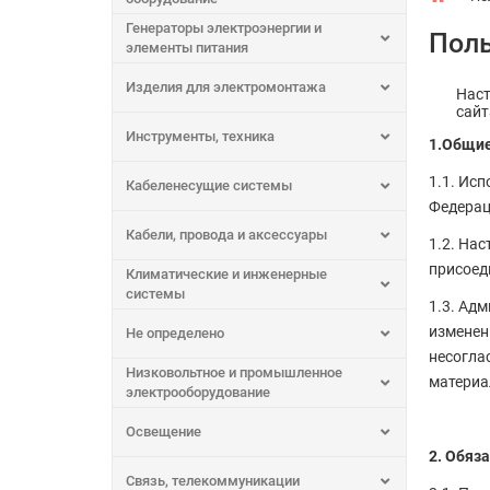
Генераторы электроэнергии и
Поль
элементы питания
Изделия для электромонтажа
Наст
сай
Инструменты, техника
1.Общие
1.1. Ис
Кабеленесущие системы
Федерац
Кабели, провода и аксессуары
1.2. На
присоед
Климатические и инженерные
системы
1.3. Ад
изменен
Не определено
несогла
Низковольтное и промышленное
материа
электрооборудование
Освещение
2. Обяз
Связь, телекоммуникации