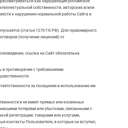
т рассматриваться как нарушающие российское
нтеллектуальной собственности, авторских и/или
ивести к нарушению нормальной работы Сайта и
пускается (статья 1270 Г.К РФ). Для правомерного
говоров (получение лицензий) от
роизведения, ссылка на Сайт обязательна
ь в противоречие с требованиями
нравственности.
 ответственности за посещение и использование им
ственности и не имеет прямых или косвенных
зникшими потерями или убытками, связанными с
кой регистрации, товарами или услугами,
ые контакты Пользователя, в которые он вступил,