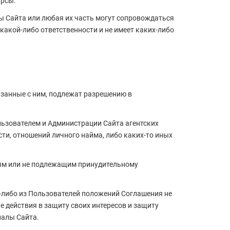
урсы.
сы Сайта или любая их часть могут сопровождаться
 какой-либо ответственности и не имеет каких-либо
язанные с ним, подлежат разрешению в
льзователем и Администрации Сайта агентских
ти, отношений личного найма, либо каких-то иных
ным или не подлежащим принудительному
м-либо из Пользователей положений Соглашения не
 действия в защиту своих интересов и защиту
иалы Сайта.