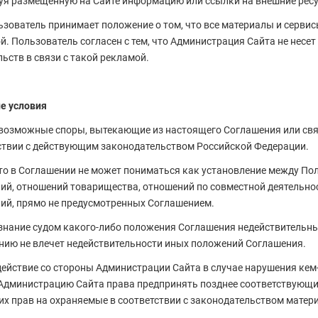
уя размещенную на Сайте информацию или ссылки на внешние рес
льзователь принимает положение о том, что все материалы и серви
й. Пользователь согласен с тем, что Администрация Сайта не несет
ьств в связи с такой рекламой.
ие условия
е возможные споры, вытекающие из настоящего Соглашения или св
ствии с действующим законодательством Российской Федерации.
что в Соглашении не может пониматься как установление между По
ий, отношений товарищества, отношений по совместной деятельнос
ий, прямо не предусмотренных Соглашением.
изнание судом какого-либо положения Соглашения недействитель
нию не влечет недействительности иных положений Соглашения.
здействие со стороны Администрации Сайта в случае нарушения ке
Администрацию Сайта права предпринять позднее соответствующие
их прав на охраняемые в соответствии с законодательством матер