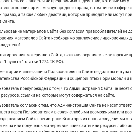
льзователь соглашается не предпринимать действий, которые могу
ательство или нормы международного права, в том числе в сфере и
 правах, а также любых действий, которые приводят или могут пр
в Сайта.
пользование материалов Сайта без согласия правообладателей не до
ования материалов Сайта необходимо заключение лицензионных до
ладателей.
и цитировании материалов Сайта, включая охраняемые авторские п
т 1 пункта 1 статьи 1274 Г.К РФ).
мментарии и иные записи Пользователя на Сайте не должны вступат
ательства Российской Федерации и общепринятых норм морали и 
льзователь предупрежден о том, что Администрация Сайта не несет
 ресурсов, ссылки на которые могут содержаться на сайте.
ьзователь согласен с тем, что Администрация Сайта не несет ответ
льств перед Пользователем в связи с любыми возможными или во
одержанием Сайта, регистрацией авторских прав и сведениями о та
ыми на или полученными через внешние сайты или ресурсы либо ин