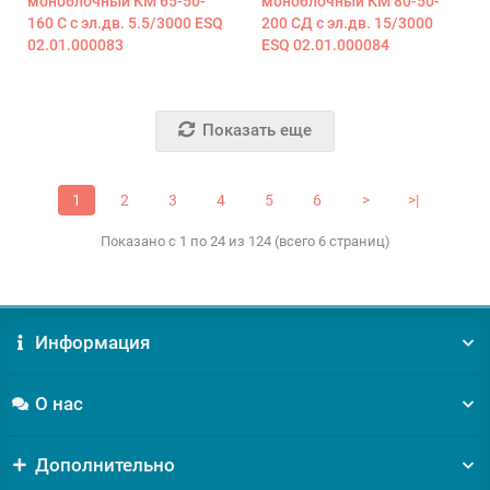
моноблочный КМ 65-50-
моноблочный КМ 80-50-
160 С с эл.дв. 5.5/3000 ESQ
200 СД с эл.дв. 15/3000
02.01.000083
ESQ 02.01.000084
Показать еще
1
2
3
4
5
6
>
>|
Показано с 1 по 24 из 124 (всего 6 страниц)
Информация
О нас
Дополнительно