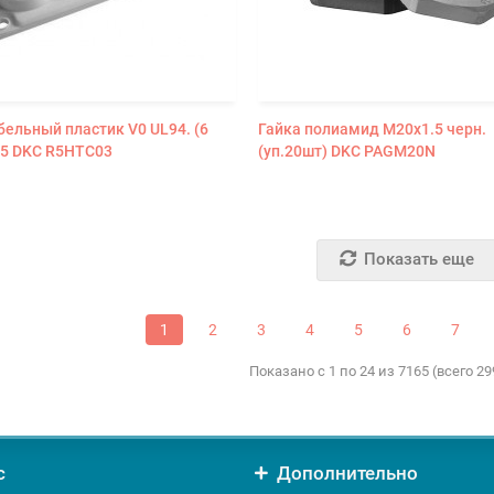
бельный пластик V0 UL94. (6
Гайка полиамид М20х1.5 черн.
P65 DKC R5HTC03
(уп.20шт) DKC PAGM20N
Показать еще
1
2
3
4
5
6
7
Показано с 1 по 24 из 7165 (всего 2
с
Дополнительно