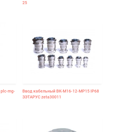
25
plc-mg-
Ввод кабельный ВК-М16-12-МР15 IP68
ЗЭТАРУС zeta30011