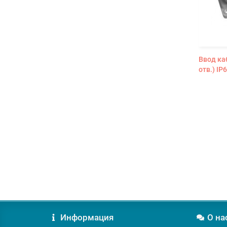
Ввод ка
отв.) I
Информация
О на