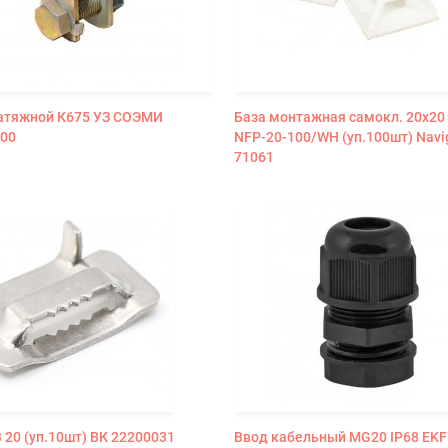
атяжной К675 УЗ СОЭМИ
База монтажная самокл. 20х20 
00
NFP-20-100/WH (уп.100шт) Navi
71061
 20 (уп.10шт) ВК 22200031
Ввод кабельный MG20 IP68 EKF 