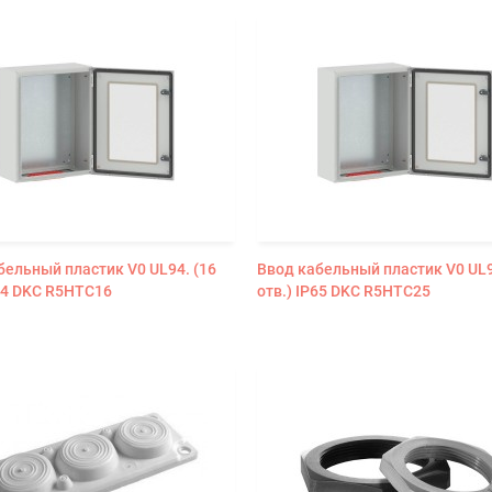
бельный пластик V0 UL94. (16
Ввод кабельный пластик V0 UL9
P54 DKC R5HTC16
отв.) IP65 DKC R5HTC25