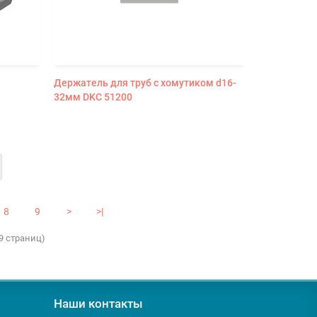
Держатель для труб с хомутиком d16-
32мм DKC 51200
8
9
>
>|
99 страниц)
Наши контакты