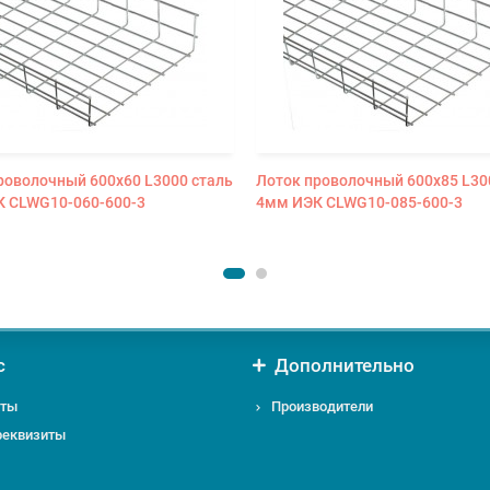
роволочный 600х60 L3000 сталь
Лоток проволочный 600х85 L30
 CLWG10-060-600-3
4мм ИЭК CLWG10-085-600-3
с
Дополнительно
кты
Производители
реквизиты