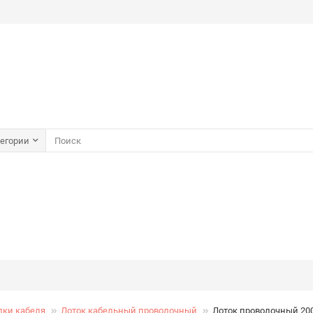
тегории
дки кабеля
Лоток кабельный проволочный
Лоток проволочный 200