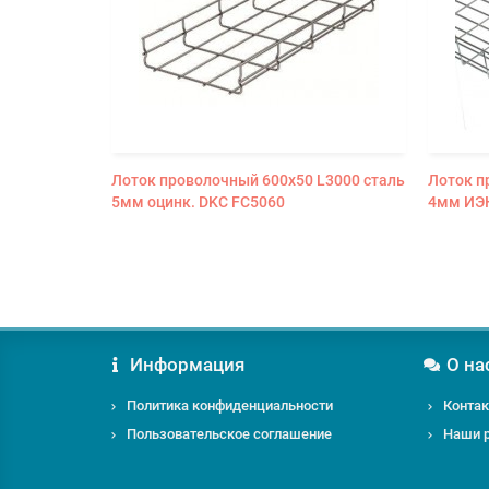
Лоток проволочный 600х50 L3000 сталь
Лоток п
5мм оцинк. DKC FC5060
4мм ИЭК
Информация
О на
Политика конфиденциальности
Конта
Пользовательское соглашение
Наши 