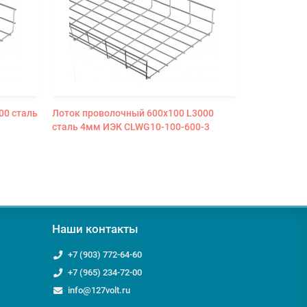
00 сталь
Лоток проволочный 600х100 L3000
Лоток пров
сталь 4мм ИЭК CLWG10-100-600-3
L3000 стал
3
Наши контакты
+7 (903) 772-64-60
+7 (965) 234-72-00
info@127volt.ru